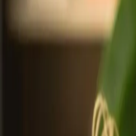
Portfolyo
Referanslar
Blog
İletişim
TR
EN
Teklif Al
TÜRKÇE
ENGLISH
Hizmetlerimiz
+