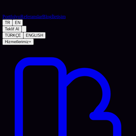
Portfolyo
Referanslar
Blog
İletişim
TR
EN
Teklif Al
TÜRKÇE
ENGLISH
Hizmetlerimiz
+